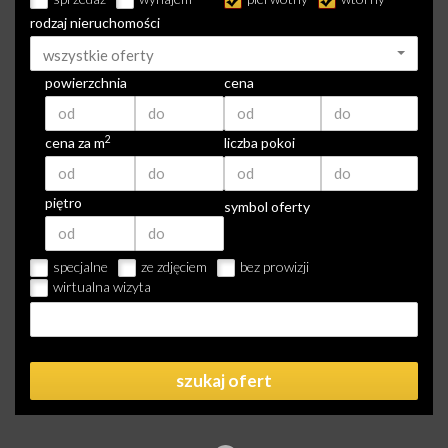
rodzaj nieruchomości
wszystkie oferty
powierzchnia
cena
2
cena za m
liczba pokoi
piętro
symbol oferty
specjalne
ze zdjęciem
bez prowizji
wirtualna wizyta
szukaj ofert