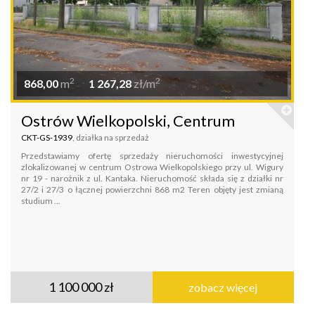
2
2
868,00
m
1 267,28
zł/m
Ostrów Wielkopolski, Centrum
CKT-GS-1939
, działka na sprzedaż
Przedstawiamy ofertę sprzedaży nieruchomości inwestycyjnej
zlokalizowanej w centrum Ostrowa Wielkopolskiego przy ul. Wigury
nr 19 - narożnik z ul. Kantaka. Nieruchomość składa się z działki nr
27/2 i 27/3 o łącznej powierzchni 868 m2 Teren objęty jest zmianą
studium ...
1 100 000 zł
zobacz więcej