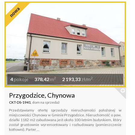
2
2
4
pokoje
378,42
m
2 193,33
zł/m
Przygodzice, Chynowa
CKT-DS-1941
, dom na sprzedaż
Przedstawiamy ofertę sprzedaży nieruchomości położonej w
miejscowości Chynowa w Gminie Przygodzice. Nieruchomość o pow.
działki 1182 m2 zabudowana jest około 100-letnim budynkiem, który
został gruntownie wyremontowany i rozbudowany (pomieszczenie
kotłowni). Parter ...