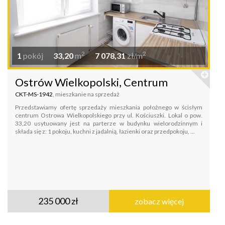
2
2
1
pokój
33,20
m
7 078,31
zł/m
Ostrów Wielkopolski, Centrum
CKT-MS-1942
, mieszkanie na sprzedaż
Przedstawiamy ofertę sprzedaży mieszkania położnego w ścisłym
centrum Ostrowa Wielkopolskiego przy ul. Kościuszki. Lokal o pow.
33,20 usytuowany jest na parterze w budynku wielorodzinnym i
składa się z: 1 pokoju, kuchni z jadalnią, łazienki oraz przedpokoju, ...
235 000 zł
zobacz więcej