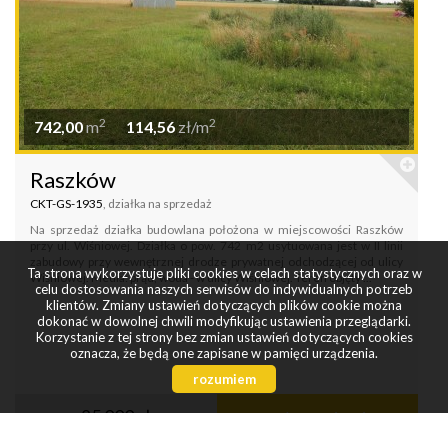
2
2
742,00
m
114,56
zł/m
Raszków
CKT-GS-1935
, działka na sprzedaż
Na sprzedaż działka budowlana położona w miejscowości Raszków
przy ul. Wiśniowej. Działka o pow. 742 m2 usytuowana jest w II linii
zabudowy przy wewnętrznej drodze prywatnej odchodzącej od ulicy
Ta strona wykorzystuje pliki cookies w celach statystycznych oraz w
Wiśniowej. Media: prąd, woda - w ulicy Wiśniowej. Teren objęty ...
celu dostosowania naszych serwisów do indywidualnych potrzeb
klientów. Zmiany ustawień dotyczących plików cookie można
dokonać w dowolnej chwili modyfikując ustawienia przeglądarki.
Korzystanie z tej strony bez zmian ustawień dotyczących cookies
oznacza, że będą one zapisane w pamięci urządzenia.
rozumiem
85 000 zł
zobacz więcej