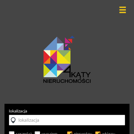
lokalizacja
sprzedaż
wynajem
pierwotny
wtórny