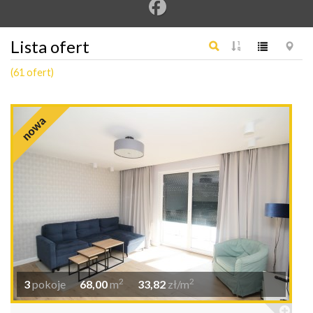
Lista ofert
(61 ofert)
2
2
3
pokoje
68,00
m
33,82
zł/m