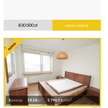
830 000 zł
zobacz więcej
2
2
3
pokoje
59,58
m
5 790,53
zł/m