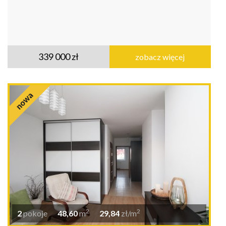
339 000 zł
zobacz więcej
2
2
2
pokoje
48,60
m
29,84
zł/m