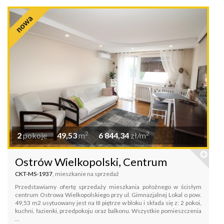
2
2
2
pokoje
49,53
m
6 844,34
zł/m
Ostrów Wielkopolski, Centrum
CKT-MS-1937
, mieszkanie na sprzedaż
Przedstawiamy ofertę sprzedaży mieszkania położnego w ścisłym
centrum Ostrowa Wielkopolskiego przy ul. Gimnazjalnej Lokal o pow.
49,53 m2 usytuowany jest na III piętrze w bloku i składa się z: 2 pokoi,
kuchni, łazienki, przedpokoju oraz balkonu. Wszystkie pomieszczenia
...