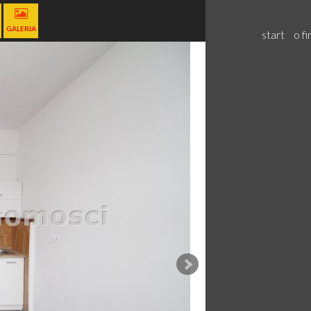
GALERIA
start
o fi