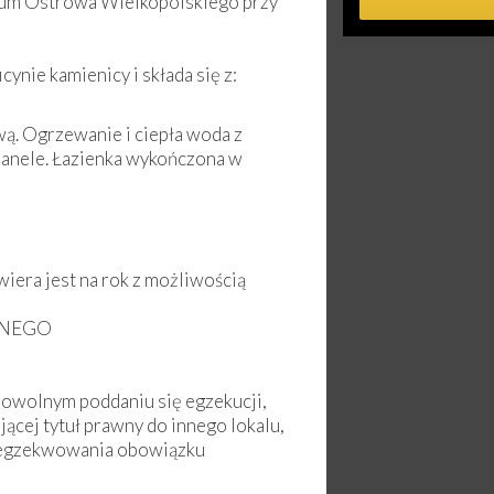
rum Ostrowa Wielkopolskiego przy
ynie kamienicy i składa się z:
. Ogrzewanie i ciepła woda z
anele. Łazienka wykończona w
iera jest na rok z możliwością
ALNEGO
rowolnym poddaniu się egzekucji,
jącej tytuł prawny do innego lokalu,
yegzekwowania obowiązku