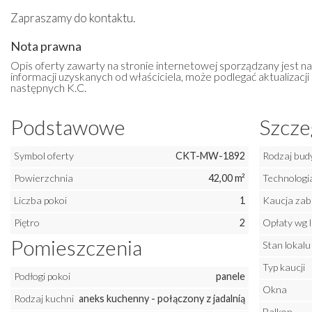
Zapraszamy do kontaktu.
Nota prawna
Opis oferty zawarty na stronie internetowej sporządzany jest n
informacji uzyskanych od właściciela, może podlegać aktualizacji i
następnych K.C.
Podstawowe
Szcze
Symbol oferty
CKT-MW-1892
Rodzaj bud
Powierzchnia
42,00 m²
Technologi
Liczba pokoi
1
Kaucja zab
Piętro
2
Opłaty wg 
Pomieszczenia
Stan lokalu
Typ kaucji
Podłogi pokoi
panele
Okna
Rodzaj kuchni
aneks kuchenny - połączony z jadalnią
Balkon