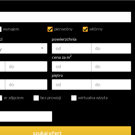
wynajem
pierwotny
wtórny
ci
powierzchnia
y
2
cena za m
piętro
ze zdjęciem
bez prowizji
wirtualna wizyta
szukaj ofert