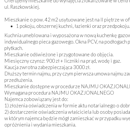
Oferujemy mieszkanie do wynajęcia zlokalizowane w cent
ul. Raszkowskiej.
Mieszkanie o pow. 42 m2 usytuowane jest na II piętrze w ofic
1 pokoju, obszernej kuchni, łazienki oraz przedpokoju.
Kuchnia umeblowana i wyposażona w nową kuchenkę gazową
indywidualnego pieca gazowego. Okna PCV, na podłogach p
płytkach.
Mieszkanie odświeżone i przygotowane do objęcia.
Miesięczny czynsz: 900 zł + liczniki na prąd, wodę i gaz.
Kaucja zwrotna zabezpieczająca 3000 zł.
Dłuższy termin najmu, przy czym pierwsza umowa najmu zaw
przedłużenia.
Mieszkanie dostępne w procedurze NAJMU OKAZJON
Wymagana procedura NAJMU OKAZJONALNEGO
Najemca zobowiązany jest do:
1) złożenia oświadczenia w formie aktu notarialnego o dob
2) dostarczenie oświadczenia właściciela lub osoby posiada
w którym najemca będzie mógł zamieszkać w przypadku w
opróżnienia i wydania mieszkania.