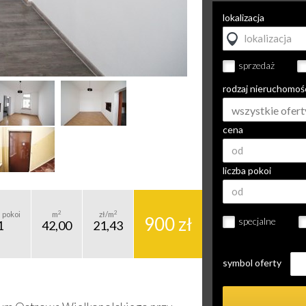
lokalizacja
sprzedaż
rodzaj nieruchomoś
wszystkie ofert
cena
liczba pokoi
2
2
 pokoi
m
zł/m
900 zł
specjalne
1
42,00
21,43
symbol oferty