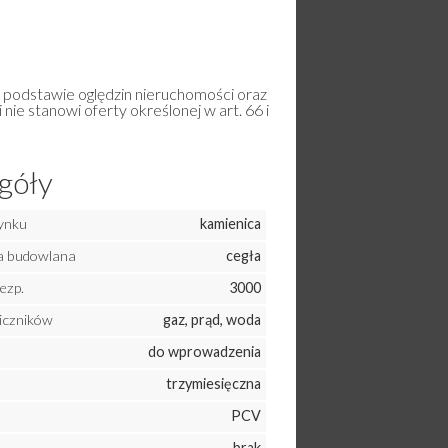
a podstawie oględzin nieruchomości oraz
 nie stanowi oferty określonej w art. 66 i
góły
ynku
kamienica
a budowlana
cegła
ezp.
3000
liczników
gaz, prąd, woda
do wprowadzenia
trzymiesięczna
PCV
brak