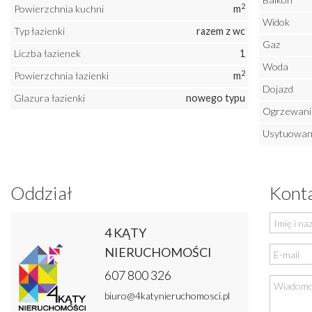
2
Powierzchnia kuchni
m
Widok
Typ łazienki
razem z wc
Gaz
Liczba łazienek
1
Woda
2
Powierzchnia łazienki
m
Dojazd
Glazura łazienki
nowego typu
Ogrzewani
Usytuowan
Oddział
Kont
4 KĄTY
NIERUCHOMOŚCI
607 800 326
biuro@4katynieruchomosci.pl