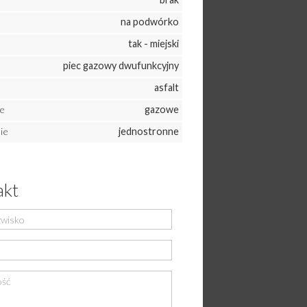
na podwórko
tak - miejski
piec gazowy dwufunkcyjny
asfalt
e
gazowe
ie
jednostronne
akt