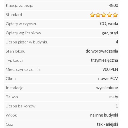
Kaucja zabezp.
4800
Standard
Opłaty w czynszu
CO, woda
Opłaty wg liczników
gaz, prąd
Liczba pięter w budynku
4
Stan lokalu
do wprowadzenia
Typ kaucji
trzymiesięczna
Mies. czynsz admin.
900 PLN
Okna
nowe PCV
Instalacje
wymienione
Balkon
mały
Liczba balkonów
1
Widok
na inne budynki
Gaz
tak - miejski