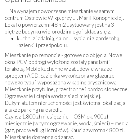
Na wynajem nowoczesne mieszkanie w samym
centrum Ostrowie Wlkp. przy ul. Marii Konopnickiej.
Lokal o powierzchni 48 m2 usytuowany jest na 3
piętrze budynku wielorodzinnego i składa się z:
kuchni z jadalnią, salonu, sypialni z garderobą,
łazienki i przedpokoju.
Mieszkanie po remoncie - gotowe do objęcia. Nowe
okna PCV, podłogi wyłożone zostały panelami i
terakotą. Meble kuchenne w zabudowie wraz ze
sprzętem AGD. Łazienka wykończona w glazurze
nowego typu i wyposażona w kabinę prysznicową.
Mieszkanie przytulne, przestronne i bardzo słoneczne.
Ogrzewanie i ciepła woda z sieci miejskiej.
Dużym atutem nieruchomości jest świetna lokalizacja,
a także parking na osiedlu.
Czynsz 1.800 zł miesięcznie + OSM ok. 900 zł
miesięcznie (w tym: ogrzewanie, woda, śmieci) + media
(gaz, prąd według liczników). Kaucja zwrotna 4800 zł.
Mieszkanie dostępne od zaraz.