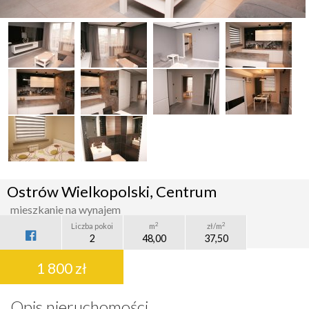
Ostrów Wielkopolski, Centrum
mieszkanie na wynajem
2
2
Liczba pokoi
m
zł/m
2
48,00
37,50
1 800 zł
Opis nieruchomości