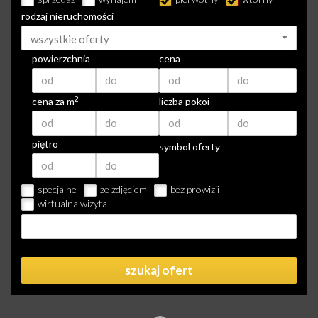
rodzaj nieruchomości
wszystkie oferty
powierzchnia
cena
2
cena za m
liczba pokoi
piętro
symbol oferty
specjalne
ze zdjęciem
bez prowizji
wirtualna wizyta
szukaj ofert