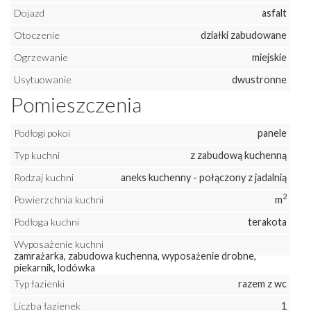
Dojazd
asfalt
Otoczenie
działki zabudowane
Ogrzewanie
miejskie
Usytuowanie
dwustronne
Pomieszczenia
Podłogi pokoi
panele
Typ kuchni
z zabudową kuchenną
Rodzaj kuchni
aneks kuchenny - połączony z jadalnią
2
Powierzchnia kuchni
m
Podłoga kuchni
terakota
Wyposażenie kuchni
zamrażarka, zabudowa kuchenna, wyposażenie drobne,
piekarnik, lodówka
Typ łazienki
razem z wc
Liczba łazienek
1