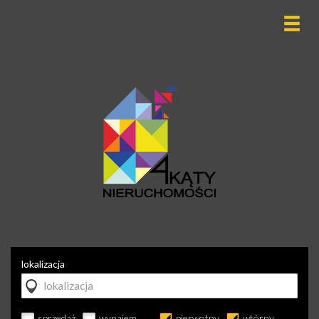
lokalizacja
sprzedaż
wynajem
pierwotny
wtórny