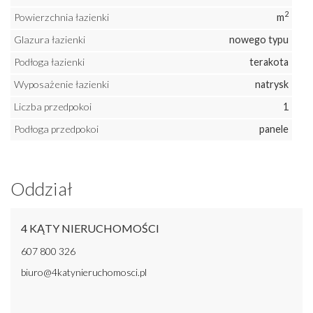
2
Powierzchnia łazienki
m
Glazura łazienki
nowego typu
Podłoga łazienki
terakota
Wyposażenie łazienki
natrysk
Liczba przedpokoi
1
Podłoga przedpokoi
panele
Oddział
4 KĄTY NIERUCHOMOŚCI
607 800 326
biuro@4katynieruchomosci.pl