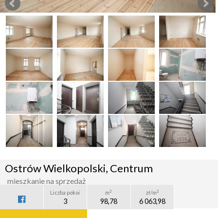
Ostrów Wielkopolski, Centrum
mieszkanie na sprzedaż
2
2
Liczba pokoi
m
zł/m
3
98,78
6 063,98