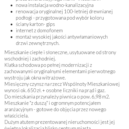
nowa instalacja wodno-kanalizacyjna
renowacja oryginalnej 100-letniej drewnianej
podłogi - przygotowana pod wybór koloru
ściany karton- gips
internet z domofonem
montaż wysokiej jakości antywłamaniowych
drzwi zewnętrznych.
Mieszkanie ciepłe i słoneczne, usytuowane od strony
wschodniej i zachodniej.
Klatka schodowa po pełnej modernizacji z
zachowanymi oryginalnymi elementami pierwotnego
wystroju jak okna witrażowe.
Miesięczny czynsz na rzecz Wspólnoty Mieszkaniowej
wynosi ok. 650 zł. + osobne liczniki na prąd i gaz.
Do mieszkania przynależy piwnica o pow. 6,98 m2.
Mieszkanie "z duszą" i ogromnym potencjałem
aranżacyjnym - gotowe do objęcia przez nowego
właściciela.
Dużym atutem prezentowanej nieruchomości jest jej
świetna lokalizacja blisko centrum miasta.