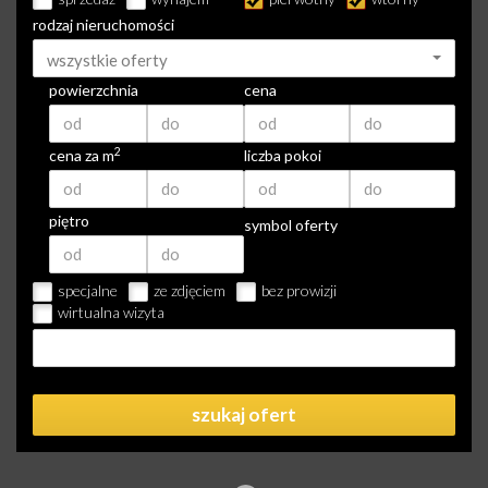
rodzaj nieruchomości
wszystkie oferty
powierzchnia
cena
2
cena za m
liczba pokoi
piętro
symbol oferty
specjalne
ze zdjęciem
bez prowizji
wirtualna wizyta
szukaj ofert