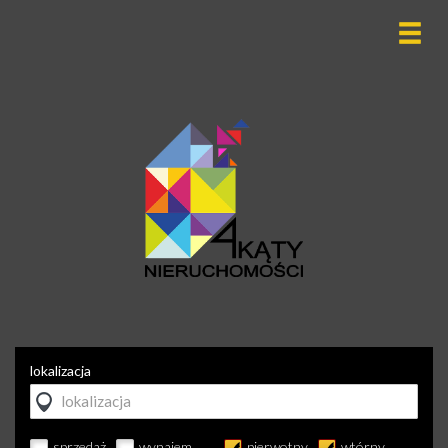
lokalizacja
sprzedaż
wynajem
pierwotny
wtórny