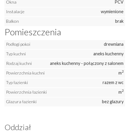
Okna
PCV
Instalacje
wymienione
Balkon
brak
Pomieszczenia
Podłogi pokoi
drewniana
Typ kuchni
aneks kuchenny
Rodzaj kuchni
aneks kuchenny - połączony z salonem
2
Powierzchnia kuchni
m
Typ łazienki
razem z wc
2
Powierzchnia łazienki
m
Glazura łazienki
bez glazury
Oddział