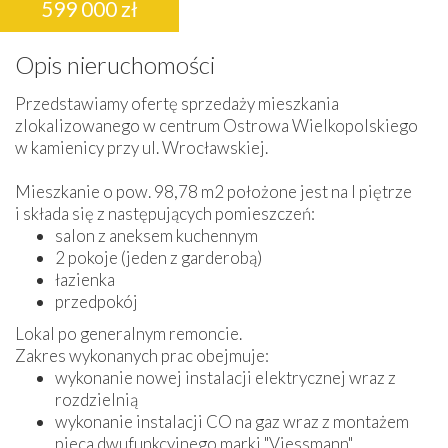
599 000 zł
Opis nieruchomości
Przedstawiamy ofertę sprzedaży mieszkania
zlokalizowanego w centrum Ostrowa Wielkopolskiego
w kamienicy przy ul. Wrocławskiej.
Mieszkanie o pow. 98,78 m2 położone jest na I piętrze
i składa się z następujących pomieszczeń:
salon z aneksem kuchennym
2 pokoje (jeden z garderobą)
łazienka
przedpokój
Lokal po generalnym remoncie.
Zakres wykonanych prac obejmuje:
wykonanie nowej instalacji elektrycznej wraz z
rozdzielnią
wykonanie instalacji CO na gaz wraz z montażem
pieca dwufunkcyjnego marki "Viessmann"