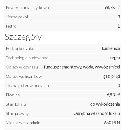
Powierzchnia użytkowa
98,78 m²
Liczba pokoi
3
Piętro
1
Szczegóły
Rodzaj budynku
kamienica
Technologia budowlana
cegła
Opłaty w czynszu
fundusz remontowy, woda, wywóz śmieci
Opłaty wg liczników
gaz, prąd
Liczba pięter w budynku
3
Piwnica
6,93 m²
Stan lokalu
do wykończenia
Stan prawny
Odrębna własność lokalu
Mies. czynsz admin.
650 PLN