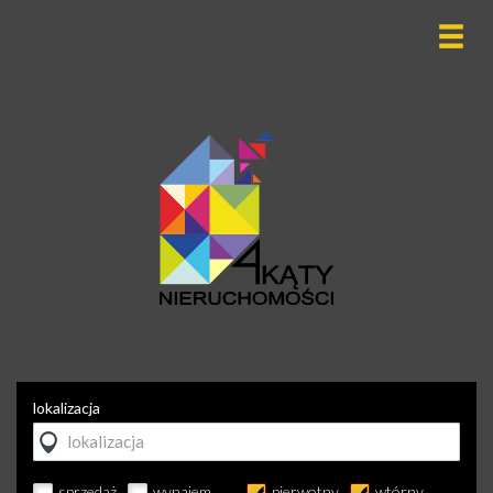
lokalizacja
sprzedaż
wynajem
pierwotny
wtórny