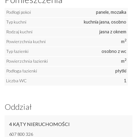
Podłogi pokoi
panele, mozaika
Typ kuchni
kuchnia jasna, osobno
Rodzaj kuchni
jasna z oknem
2
Powierzchnia kuchni
m
Typ łazienki
osobno z wc
2
Powierzchnia łazienki
m
Podłoga łazienki
płytki
Liczba WC
1
Oddział
4 KĄTY NIERUCHOMOŚCI
607 800 326