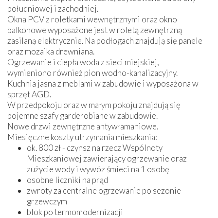
południowej i zachodniej.
Okna PCV z roletkami wewnętrznymi oraz okno
balkonowe wyposażone jest w roletą zewnętrzną
zasilaną elektrycznie. Na podłogach znajdują się panele
oraz mozaika drewniana.
Ogrzewanie i ciepła woda z sieci miejskiej,
wymieniono również pion wodno-kanalizacyjny.
Kuchnia jasna z meblami w zabudowie i wyposażona w
sprzęt AGD.
W przedpokoju oraz w małym pokoju znajdują się
pojemne szafy garderobiane w zabudowie.
Nowe drzwi zewnętrzne antywłamaniowe.
Miesięczne koszty utrzymania mieszkania:
ok. 800 zł - czynsz na rzecz Wspólnoty
Mieszkaniowej zawierający ogrzewanie oraz
zużycie wody i wywóz śmieci na 1 osobę
osobne liczniki na prąd
zwroty za centralne ogrzewanie po sezonie
grzewczym
blok po termomodernizacji