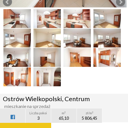
Ostrów Wielkopolski, Centrum
mieszkanie na sprzedaż
2
2
Liczba pokoi
m
zł/m
3
65,10
5 806,45