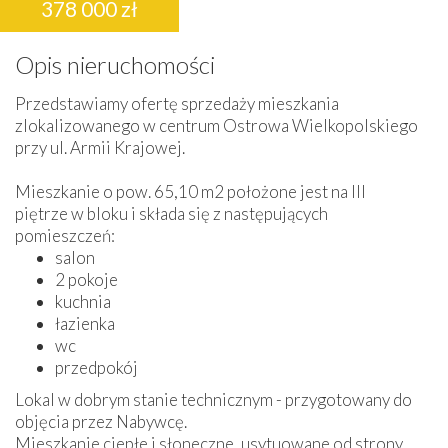
378 000 zł
Opis nieruchomości
Przedstawiamy ofertę sprzedaży mieszkania
zlokalizowanego w centrum Ostrowa Wielkopolskiego
przy ul. Armii Krajowej.
Mieszkanie o pow. 65,10 m2 położone jest na III
piętrze w bloku i składa się z następujących
pomieszczeń:
salon
2 pokoje
kuchnia
łazienka
wc
przedpokój
Lokal w dobrym stanie technicznym - przygotowany do
objęcia przez Nabywcę.
Mieszkanie ciepłe i słoneczne, usytuowane od strony