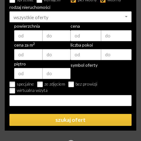
rodzaj nieruchomości
wszystkie oferty
powierzchnia
cena
2
cena za m
liczba pokoi
piętro
symbol oferty
specjalne
ze zdjęciem
bez prowizji
wirtualna wizyta
szukaj ofert