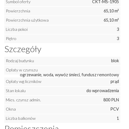
Symbol oferty
CKT-MS-1905
Powierzchnia
65,10 m²
Powierzchnia użytkowa
65,10 m²
Liczba pokoi
3
Piętro
3
Szczegóły
Rodzaj budynku
blok
Opłaty w czynszu
ogrzewanie, woda, wywóz śmieci, fundusz remontowy
Opłaty wg liczników
prąd
Stan lokalu
do wprowadzenia
Mies. czynsz admin.
800 PLN
Okna
PCV
Liczba balkonów
1
Pomieszczenia