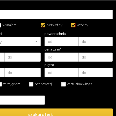
wynajem
pierwotny
wtórny
ci
powierzchnia
y
2
cena za m
piętro
ze zdjęciem
bez prowizji
wirtualna wizyta
szukaj ofert