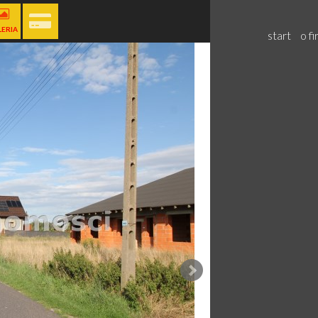
LERIA
start
o fi