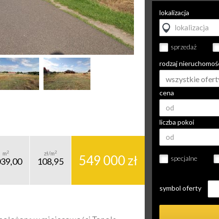
lokalizacja
sprzedaż
rodzaj nieruchomoś
wszystkie ofert
cena
liczba pokoi
2
2
m
zł/m
549 000 zł
specjalne
039,00
108,95
symbol oferty