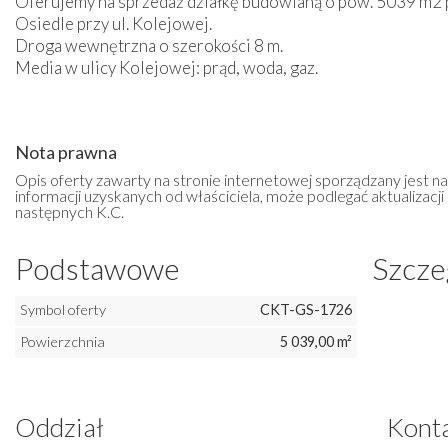
Oferujemy na sprzedaż działkę budowlaną o pow. 5039 m2 
Osiedle przy ul. Kolejowej.
Droga wewnętrzna o szerokości 8 m.
Media w ulicy Kolejowej: prąd, woda, gaz.
Nota prawna
Opis oferty zawarty na stronie internetowej sporządzany jest n
informacji uzyskanych od właściciela, może podlegać aktualizacji i
następnych K.C.
Podstawowe
Szcze
Symbol oferty
CKT-GS-1726
Powierzchnia
5 039,00 m²
Oddział
Kont