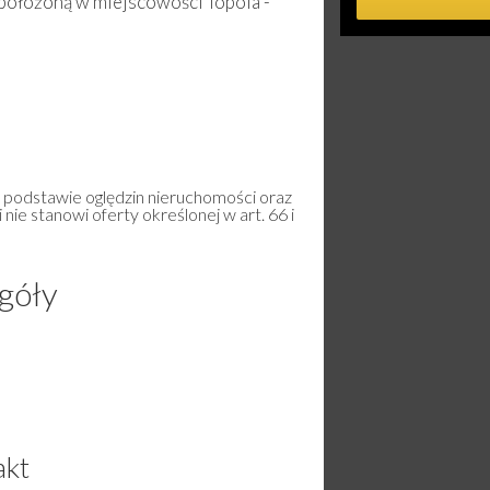
położoną w miejscowości Topola -
a podstawie oględzin nieruchomości oraz
 nie stanowi oferty określonej w art. 66 i
góły
akt