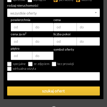
rodzaj nieruchomości
wszystkie oferty
powierzchnia
cena
2
cena za m
liczba pokoi
piętro
symbol oferty
specjalne
ze zdjęciem
bez prowizji
wirtualna wizyta
szukaj ofert