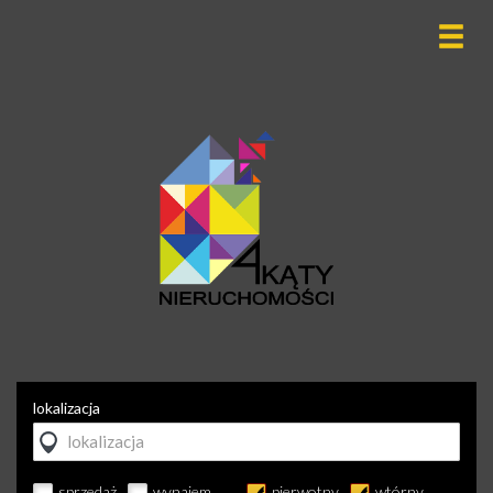
lokalizacja
sprzedaż
wynajem
pierwotny
wtórny