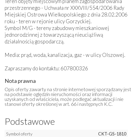
Teren objęty miejscowym planem zagospodarowania
przestrzennego - Uchwała nr XXXVIII/554/2006 Rady
Miejskiej Ostrowa Wielkopolskiego z dnia 28.02.2006
roku - teren w rejonie ulicy Gorzyckiej.
Symbol M/G - tereny zabudowy mieszkaniowej
jednorodzinnej z towarzyszącą nieuciążliwą
działalnością gospodarczą.
Media: prąd, woda, kanalizacja, gaz - w ulicy Olszowej.
Zapraszamy do kontaktu: 607800326
Nota prawna
Opis oferty zawarty na stronie internetowej sporządzany jest
na podstawie oględzin nieruchomości oraz informacji
uzyskanych od właściciela, może podlegać aktualizacji i nie
stanowi oferty określonej w art. 66 i następnych K.C.
Podstawowe
Symbol oferty
CKT-GS-1810