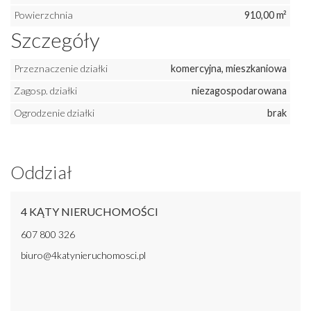
Powierzchnia
910,00 m²
Szczegóły
Przeznaczenie działki
komercyjna, mieszkaniowa
Zagosp. działki
niezagospodarowana
Ogrodzenie działki
brak
Oddział
4 KĄTY NIERUCHOMOŚCI
607 800 326
biuro@4katynieruchomosci.pl