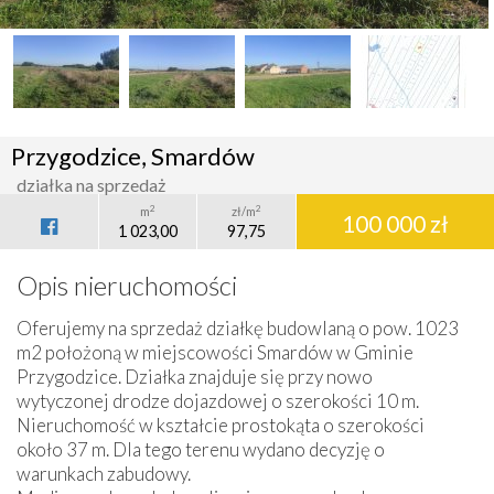
Przygodzice, Smardów
działka na sprzedaż
2
2
m
zł/m
100 000 zł
1 023,00
97,75
Opis nieruchomości
Oferujemy na sprzedaż działkę budowlaną o pow. 1023
m2 położoną w miejscowości Smardów w Gminie
Przygodzice. Działka znajduje się przy nowo
wytyczonej drodze dojazdowej o szerokości 10 m.
Nieruchomość w kształcie prostokąta o szerokości
około 37 m. Dla tego terenu wydano decyzję o
warunkach zabudowy.