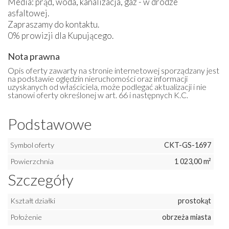
Media: prąd, woda, kanalizacja, gaz - w drodze
asfaltowej.
Zapraszamy do kontaktu.
0% prowizji dla Kupującego.
Nota prawna
Opis oferty zawarty na stronie internetowej sporządzany jest
na podstawie oględzin nieruchomości oraz informacji
uzyskanych od właściciela, może podlegać aktualizacji i nie
stanowi oferty określonej w art. 66 i następnych K.C.
Podstawowe
Symbol oferty
CKT-GS-1697
Powierzchnia
1 023,00 m²
Szczegóły
Kształt działki
prostokąt
Położenie
obrzeża miasta